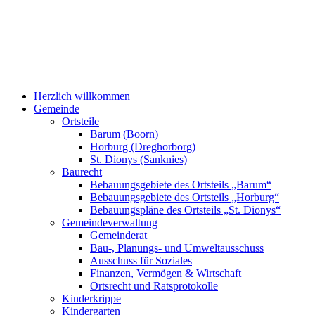
Herzlich willkommen
Gemeinde
Ortsteile
Barum (Boorn)
Horburg (Dreghorborg)
St. Dionys (Sanknies)
Baurecht
Bebauungsgebiete des Ortsteils „Barum“
Bebauungsgebiete des Ortsteils „Horburg“
Bebauungspläne des Ortsteils „St. Dionys“
Gemeindeverwaltung
Gemeinderat
Bau-, Planungs- und Umweltausschuss
Ausschuss für Soziales
Finanzen, Vermögen & Wirtschaft
Ortsrecht und Ratsprotokolle
Kinderkrippe
Kindergarten