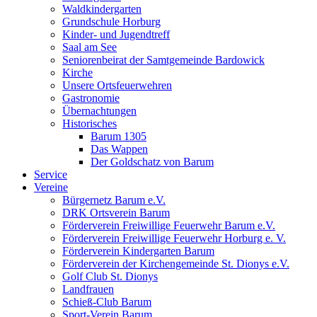
Waldkindergarten
Grundschule Horburg
Kinder- und Jugendtreff
Saal am See
Seniorenbeirat der Samtgemeinde Bardowick
Kirche
Unsere Ortsfeuerwehren
Gastronomie
Übernachtungen
Historisches
Barum 1305
Das Wappen
Der Goldschatz von Barum
Service
Vereine
Bürgernetz Barum e.V.
DRK Ortsverein Barum
Förderverein Freiwillige Feuerwehr Barum e.V.
Förderverein Freiwillige Feuerwehr Horburg e. V.
Förderverein Kindergarten Barum
Förderverein der Kirchengemeinde St. Dionys e.V.
Golf Club St. Dionys
Landfrauen
Schieß-Club Barum
Sport-Verein Barum